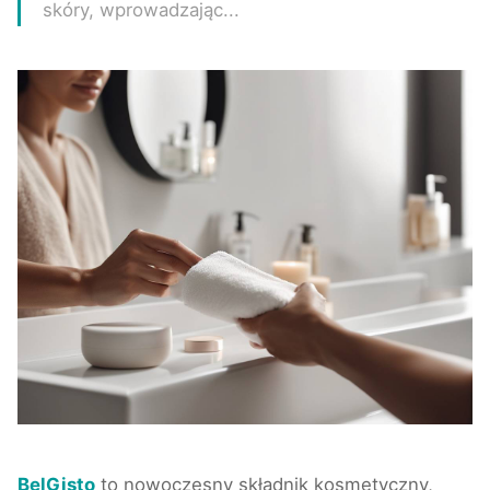
skóry, wprowadzając...
BelGisto
to nowoczesny składnik kosmetyczny,