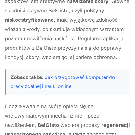
aspektów jest efektywne
nawilżenie skóry
. Główne
składniki aktywne BelGisto, czyli
pektyny
niskoestryfikowane
, mają wyjątkową zdolność
wiązania wody, co skutkuje widocznym wzrostem
poziomu nawilżenia naskórka. Regularna aplikacja
produktów z BelGisto przyczynia się do poprawy
kondycji skóry, wspierając jej barierę ochronną.
Zobacz także:
Jak przygotować komputer do
pracy zdalnej i nauki online
Oddziaływanie na skórę opiera się na
wielowymiarowym mechanizmie – poza
nawilżeniem,
BelGisto
wspiera procesy
regeneracji
uszkodzonego naskórka
, a także zabezpiecza