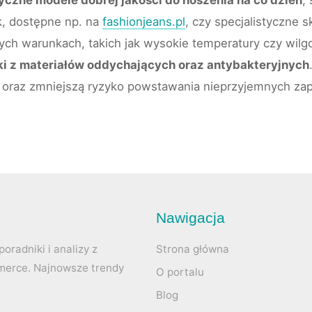
yczne modele dobrej jakości do noszenia na co dzień
,
k, dostępne np. na
fashionjeans.pl
, czy specjalistyczne 
ych warunkach, takich jak wysokie temperatury czy wilg
ki z materiałów oddychających oraz antybakteryjnych
 oraz zmniejszą ryzyko powstawania nieprzyjemnych za
Nawigacja
oradniki i analizy z
Strona główna
mmerce. Najnowsze trendy
O portalu
Blog