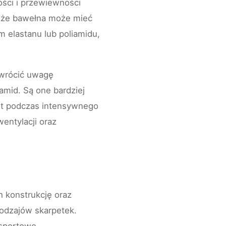
ości i przewiewności
, że bawełna może mieć
m elastanu lub poliamidu,
zwrócić uwagę
liamid. Są one bardziej
et podczas intensywnego
entylacji oraz
h konstrukcję oraz
odzajów skarpetek.