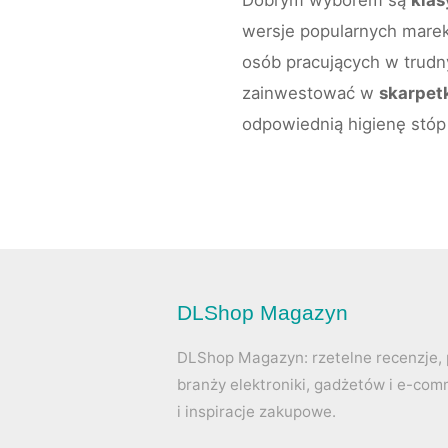
Dobrym wyborem są
klas
wersje popularnych mare
osób pracujących w trudn
zainwestować w
skarpet
odpowiednią higienę stóp
DLShop Magazyn
DLShop Magazyn: rzetelne recenzje, p
branży elektroniki, gadżetów i e-co
i inspiracje zakupowe.