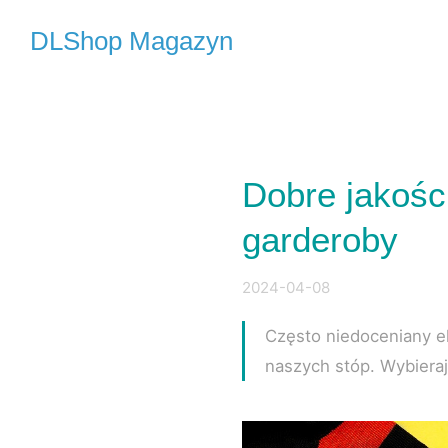
DLShop Magazyn
Dobre jakośc
garderoby
2024-04-08
Często niedoceniany e
naszych stóp. Wybieraj