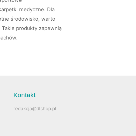
 sportowe
skarpetki medyczne. Dla
otne środowisko, warto
. Takie produkty zapewnią
pachów.
Kontakt
redakcja@dlshop.pl