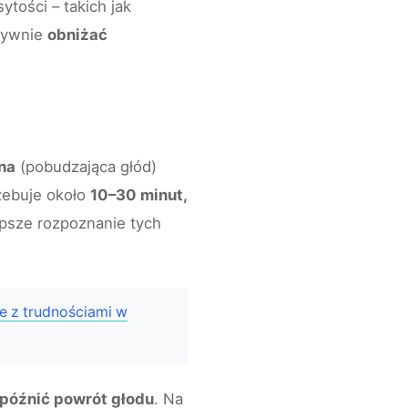
ytości – takich jak
ktywnie
obniżać
ina
(pobudzająca głód)
zebuje około
10–30 minut,
psze rozpoznanie tych
e z trudnościami w
późnić powrót głodu
. Na