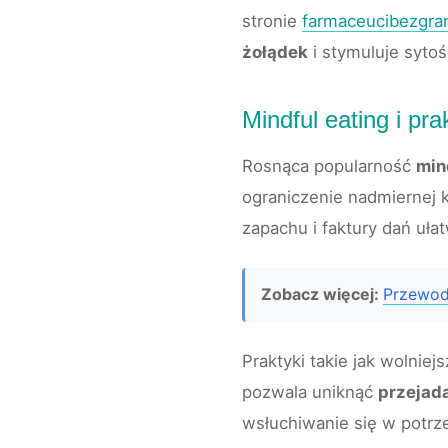
stronie
farmaceucibezgran
żołądek
i stymuluje sytoś
Mindful eating i pra
Rosnąca popularność
min
ograniczenie nadmiernej 
zapachu i faktury dań uła
Zobacz więcej:
Przewodn
Praktyki takie jak wolnie
pozwala uniknąć
przejada
wsłuchiwanie się w potrze