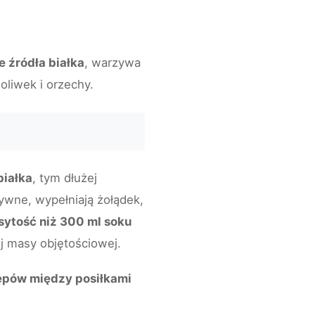
 źródła białka
, warzywa
oliwek i orzechy.
białka
, tym dłużej
ywne, wypełniają żołądek,
ytość niż 300 ml soku
ej masy objętościowej.
ępów między posiłkami