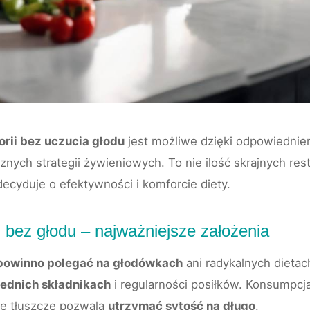
rii bez uczucia głodu
jest możliwe dzięki odpowiedni
nych strategii żywieniowych. To nie ilość skrajnych restr
cyduje o efektywności i komforcie diety.
i bez głodu – najważniejsze założenia
e powinno polegać na głodówkach
ani radykalnych dietac
iednich składnikach
i regularności posiłków. Konsumpcj
ie tłuszcze pozwala
utrzymać sytość na długo
.