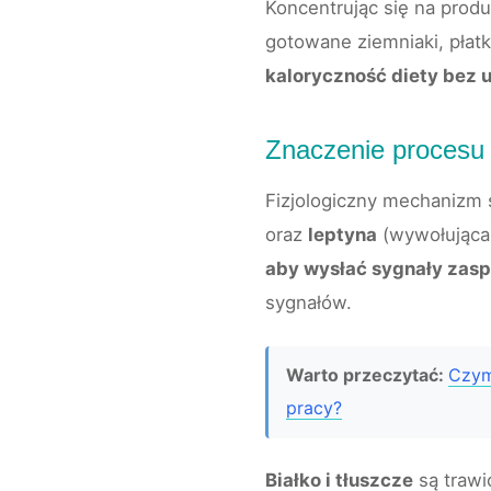
Koncentrując się na produk
gotowane ziemniaki, płatk
kaloryczność diety bez 
Znaczenie procesu t
Fizjologiczny mechanizm s
oraz
leptyna
(wywołująca 
aby wysłać sygnały zas
sygnałów.
Warto przeczytać:
Czym
pracy?
Białko i tłuszcze
są trawi