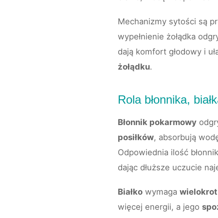
Mechanizmy sytości są pr
wypełnienie żołądka odgr
dają komfort głodowy i uł
żołądku
.
Rola błonnika, białk
Błonnik pokarmowy
odgry
posiłków
, absorbują wod
Odpowiednia ilość błonni
dając dłuższe uczucie naj
Białko
wymaga
wielokrot
więcej energii, a jego
spo