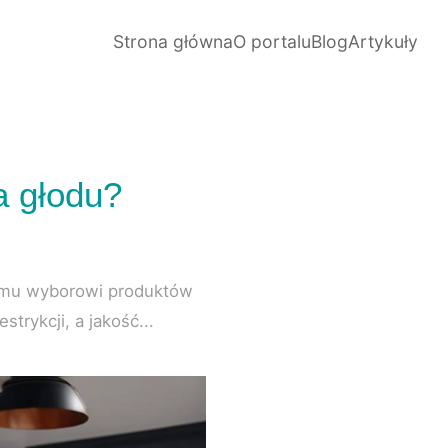
Strona główna
O portalu
Blog
Artykuły
a głodu?
iemu wyborowi produktów
trykcji, a jakość...