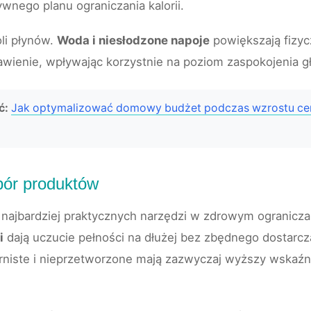
wnego planu ograniczania kalorii.
li płynów.
Woda i niesłodzone napoje
powiększają fizy
awienie, wpływając korzystnie na poziom zaspokojenia g
ć:
Jak optymalizować domowy budżet podczas wzrostu ce
ybór produktów
 najbardziej praktycznych narzędzi w zdrowym ograniczan
i
dają uczucie pełności na dłużej bez zbędnego dostarcza
rniste i nieprzetworzone mają zazwyczaj wyższy wskaźnik