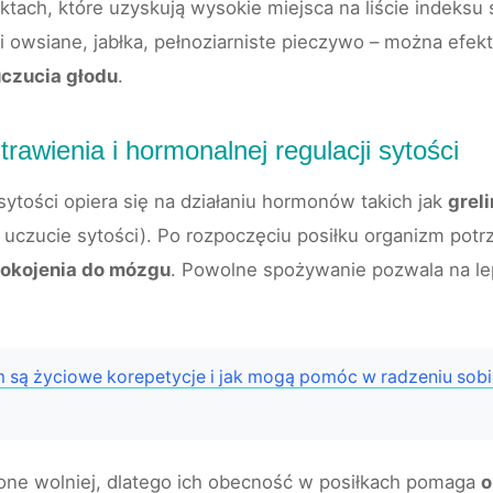
tach, które uzyskują wysokie miejsca na liście indeksu s
i owsiane, jabłka, pełnoziarniste pieczywo – można efe
uczucia głodu
.
rawienia i hormonalnej regulacji sytości
ytości opiera się na działaniu hormonów takich jak
grel
uczucie sytości). Po rozpoczęciu posiłku organizm potr
pokojenia do mózgu
. Powolne spożywanie pozwala na le
 są życiowe korepetycje i jak mogą pomóc w radzeniu sobi
one wolniej, dlatego ich obecność w posiłkach pomaga
o