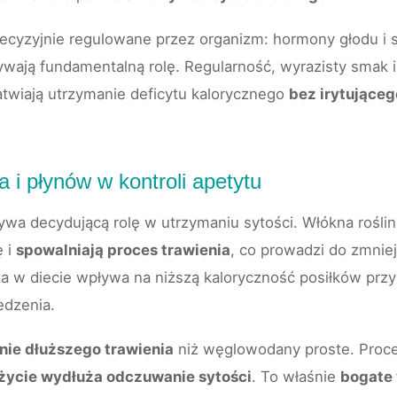
ecyzyjnie regulowane przez organizm: hormony głodu i s
ywają fundamentalną rolę. Regularność, wyrazisty smak 
atwiają utrzymanie deficytu kalorycznego
bez irytująceg
a i płynów w kontroli apetytu
wa decydującą rolę w utrzymaniu sytości. Włókna rośli
ę i
spowalniają proces trawienia
, co prowadzi do zmniej
ka w diecie wpływa na niższą kaloryczność posiłków prz
edzenia.
nie dłuższego trawienia
niż węglowodany proste. Proce
życie wydłuża odczuwanie sytości
. To właśnie
bogate 