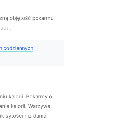
czną objętość pokarmu
łodu.
n codziennych
iu kalorii. Pokarmy o
nia kalorii. Warzywa,
 sytości niż dania