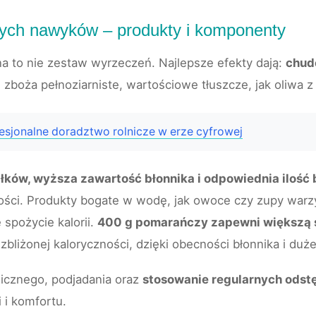
nych nawyków – produkty i komponenty
na to nie zestaw wyrzeczeń. Najlepsze efekty dają:
chude
 zboża pełnoziarniste, wartościowe tłuszcze, jak oliwa z 
esjonalne doradztwo rolnicze w erze cyfrowej
łków, wyższa zawartość błonnika i odpowiednia ilość 
tości. Produkty bogate w wodę, jak owoce czy zupy warz
 spożycie kalorii.
400 g pomarańczy zapewni większą s
zbliżonej kaloryczności, dzięki obecności błonnika i duż
icznego, podjadania oraz
stosowanie regularnych odst
 i komfortu.