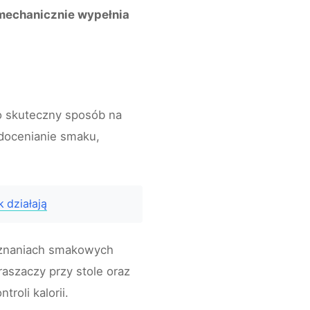
mechanicznie wypełnia
 skuteczny sposób na
docenianie smaku,
 działają
 doznaniach smakowych
raszaczy przy stole oraz
roli kalorii.