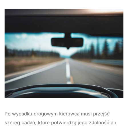
Po wypadku drogowym kierowca musi przejść
szereg badań, które potwierdzą jego zdolność do