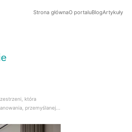
Strona główna
O portalu
Blog
Artykuły
ie
zestrzeni, która
anowania, przemyślanej...