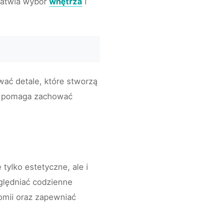
ułatwia wybór
wnętrza
i
ować detale, które stworzą
az pomaga zachować
tylko estetyczne, ale i
lędniać codzienne
mii oraz zapewniać