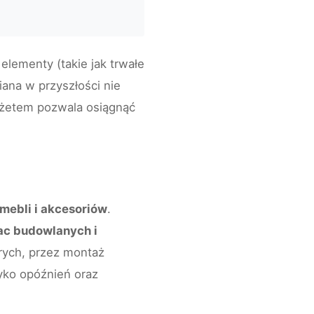
lementy (takie jak trwałe
iana w przyszłości nie
dżetem pozwala osiągnąć
mebli i akcesoriów
.
ac budowlanych i
rych, przez montaż
zyko opóźnień oraz