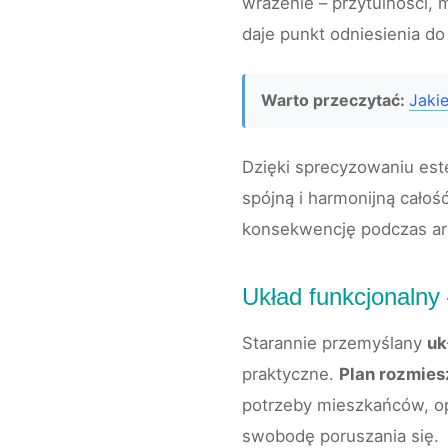
wrażenie – przytulności, 
daje punkt odniesienia d
Warto przeczytać:
Jaki
Dzięki sprecyzowaniu este
spójną i harmonijną cało
konsekwencję podczas ar
Układ funkcjonalny 
Starannie przemyślany
uk
praktyczne.
Plan rozmies
potrzeby mieszkańców, o
swobodę poruszania się.