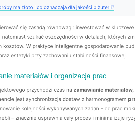
próby ma złoto i co oznaczają dla jakości biżuterii?
 kierować się zasadą równowagi: inwestować w kluczowe e
, natomiast szukać oszczędności w detalach, których zm
h kosztów. W praktyce inteligentne gospodarowanie bu
raz estetyki przy zachowaniu stabilności finansowej.
nie materiałów i organizacja prac
ojektowego przychodzi czas na
zamawianie materiałów, 
encie jest synchronizacja dostaw z harmonogramem
pr
anowanie kolejności wykonywanych zadań – od prac mok
 mebli – znacznie usprawnia cały proces i minimalizuje ry