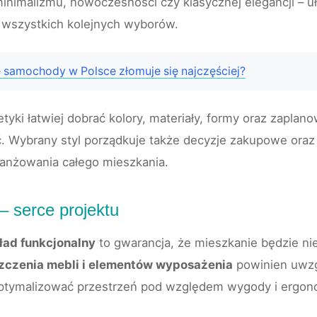
minimalizmu, nowoczesności czy klasycznej elegancji – 
o wszystkich kolejnych wyborów.
e samochody w Polsce złomuje się najczęściej?
tyki łatwiej dobrać kolory, materiały, formy oraz zaplan
ść. Wybrany styl porządkuje także decyzje zakupowe or
anżowania całego mieszkania.
– serce projektu
ład funkcjonalny
to gwarancja, że mieszkanie będzie nie 
zczenia mebli i elementów wyposażenia
powinien uwzg
ptymalizować przestrzeń pod względem wygody i ergono