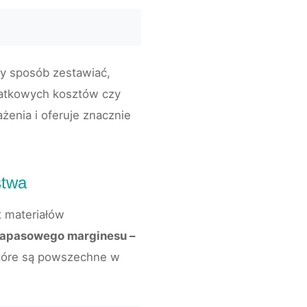
ny sposób zestawiać,
datkowych kosztów czy
enia i oferuje znacznie
stwa
t materiałów
apasowego marginesu –
które są powszechne w