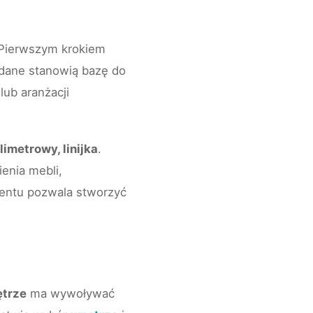
 Pierwszym krokiem
 dane stanowią bazę do
ub aranżacji
limetrowy, linijka
.
enia mebli,
mentu pozwala stworzyć
trze
ma wywoływać