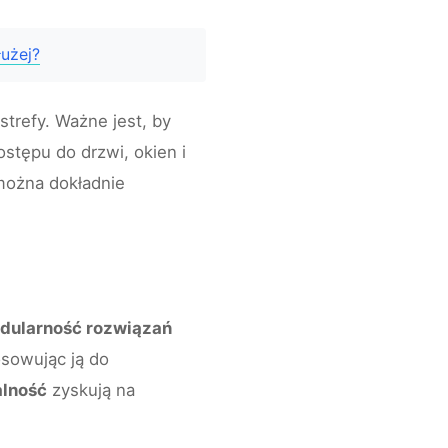
użej?
trefy. Ważne jest, by
stępu do drzwi, okien i
 można dokładnie
dularność rozwiązań
osowując ją do
alność
zyskują na