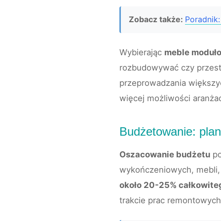
Zobacz także:
Poradnik:
Wybierając
meble moduł
rozbudowywać czy przest
przeprowadzania większyc
więcej możliwości aranża
Budżetowanie: pla
Oszacowanie budżetu
po
wykończeniowych, mebli, 
około 20-25% całkowite
trakcie prac remontowych 